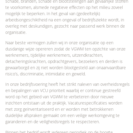
schade, branden, schade en blootstellingen aan gevaarlijke stoffen
te voorkomen, alsmede negatieve effecten op het milieu zoveel
mogelijk te beperken. In het geval van (gedeeltelijk)
arbeidsongeschiktheid na een ongeval of bedrijfsziekte wordt, in
overleg met deskundigen, gezocht naar passend werk binnen de
organisatie.
Naar beste vermogen zullen wij in onze organisatie op een
dusdanige wijze opereren zodat de VGWM ten opzichte van onze
werknemers, tijdelijke werknemers, uitzendkrachten,
detacheringskrachten, opdrachtgevers, bezoekers en derden is
gewaarborgd en zij niet worden blootgesteld aan onaanvaardbare
risico’s, discriminatie, intimidatie en geweld.
In onze bedrijfsvoering heeft het strikt naleven van overheidsregels
en bepalingen van VCU prioriteit waarbij er continue gestreefd
word op het gebied van VGWM te verbeteren door nieuwe
inzichten ontstaan uit de praktijk. Vacaturespecificaties worden
met zorg geïnventariseerd en er worden met betrokkenen
duidelijke afspraken gemaakt om een veilige werkomgeving te
garanderen en de veiligheidsregels te respecteren.
Binnen het bedrijf wordt iedereen periodiek op de hoogte